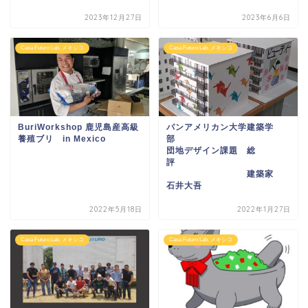
2023年12月27日
2023年6月6日
Casa Futuro Lab. メキシコ
Casa Futuro Lab. メキシコ
BuriWorkshop 鹿児島産高級
パンアメリカン大学建築学
養殖ブリ in Mexico
部
団地デザイン課題 総
評
建築家
石井大吾
2022年5月18日
2022年1月27日
Casa Futuro Lab. メキシコ
Casa Futuro Lab. メキシコ