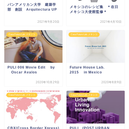
パンアメリカン大学 建築学
メキシコのレシピ集 ＊在日
部 創設 Arquitectura UP
メキシコ大使館監修＊
2021年9月20日
2021年4月10日
Casa Futuro Lab. メキシコ
Casa Futuro Lab. メキシコ
PULI 006 Movie Edit by
Future House Lab.
Oscar Avalos
2015 in Mexico
2020年10月29日
2020年8月9日
Casa Futuro Lab. メキシコ
Casa Futuro Lab. メキシコ
CBX(Cross Border Xpress)
PULI (POST URBAN