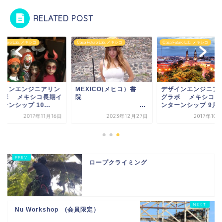
RELATED POST
 Futuro Lab. メキシコ
Casa Futuro Lab. メキシコ
Casa Futuro Lab. メキシコ
ザインエンジニアリン
MEXICO(メヒコ）書
デザインエンジニア
ラボ メキシコ長期イ
院
グラボ メキシコ長
ーンシップ 10...
...
ンターンシップ 9月..
2017年11月16日
2023年12月27日
2017年10
ロープクライミング
Nu Workshop (会員限定）