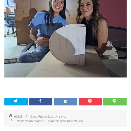
HOME
Casa Futuro Lab. メキシコ
Narita wood project × Panamerican Univ Mexico