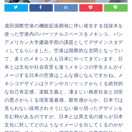
成田国際空港の機能拡張開発に伴い発生する伐採木を
使った空港内のパーソナルスペースをメキシコ、パン
アメリカン大学建築学部の課題としてデザインスタデ
ィしてもらいました。空港は国際的な玄関となってい
て、多くのメキシコ人も日本にやってきています。日
本とは文化や社会背景も違うメキシコの学生さんがイ
メージする日本の空港はこんな感じなんですかね。メ
キシコデザインはラテンやカソリックからくる絶対的
な自己肯定感、楽観主義と、凄まじい格差社会と治安
の悪さからくる現実逃避感、厭世感からか、日本では
見られない採用されそうにない振り切ったデザインを
生む時があるのですが、日本とは異文化の彼らが日本
文化に対してどのようなイメージを出してくるのかが